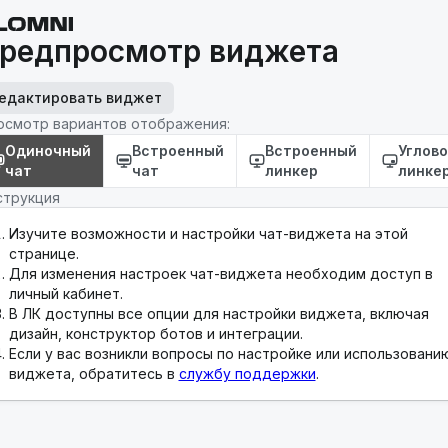
редпросмотр виджета
едактировать виджет
осмотр вариантов отображения:
Одиночный
Встроенный
Встроенный
Углов
чат
чат
линкер
линке
струкция
Изучите возможности и настройки чат-виджета на этой
странице.
Для изменения настроек чат-виджета необходим доступ в
личный кабинет.
В ЛК доступны все опции для настройки виджета, включая
дизайн, конструктор ботов и интеграции.
Если у вас возникли вопросы по настройке или использовани
виджета, обратитесь в
службу поддержки
.