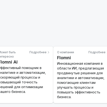
ожет быть
Подробнее
О компании
Подробнее
нтересно
Flomni
Flomni AI
Инновационная компания в
Эффективный помощник в
области ИИ, предлагающая
аналитике и автоматизации,
продвинутые решения для
ускоряющий процессы и
аналитики и автоматизации,
повышающий точность
помогающие клиентам
решений для оптимизации
улучшать процессы и
вашего бизнеса.
повышать эффективность
бизнеса.